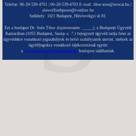
Telefon: 06-20-539-4701 | 06-20-539-4703 E-mail: tibor.soos@avocat.hu |
alawofficebpsoos@t-online.hu
Székhely: 1021 Budapest, Hűvösvölgyi út 81.
Ezt a honlapot Dr. Soós Tibor
(lajstromszám: _____)
, a Budapesti Ügyvédi
Kamarában
(1055 Budapest, Szalay u. 7.)
bejegyzett ügyvéd tartja fenn az
ügyvédekre vonatkozó jogszabályok és belső szabályzatok szerint, melyek az
ügyféljogokra vonatkozó tájékoztatással együtt
a
www.magyarugyvedikamara.hu
honlapon találhatóak.