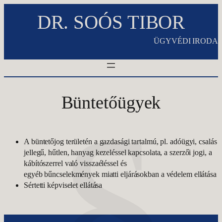
Ugrás
DR. SOÓS TIBOR
a
tartalomhoz
ÜGYVÉDI IRODA
Büntetőügyek
A büntetőjog területén a gazdasági tartalmú, pl. adóügyi, csalás
jellegű, hűtlen, hanyag kezeléssel kapcsolata, a szerzői jogi, a
kábítószerrel való visszaéléssel és
egyéb bűncselekmények miatti eljárásokban a védelem ellátása
Sértetti képviselet ellátása