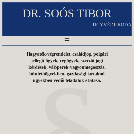
Ugrás
DR. SOÓS TIBOR
a
tartalomhoz
ÜGYVÉDI IRODA
Hagyaték-végrendelet, családjog, polgári
jellegű ügyek, cégügyek, szerzői jogi
kérdések, válóperek-vagyonmegosztás,
büntetőügyekben, gazdasági tartalmú
ügyekben védői feladatok ellátása.