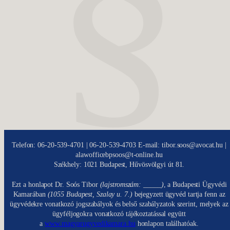
Telefon: 06-20-539-4701 | 06-20-539-4703 E-mail: tibor.soos@avocat.hu |
alawofficebpsoos@t-online.hu
Székhely: 1021 Budapest, Hűvösvölgyi út 81.
Ezt a honlapot Dr. Soós Tibor
(lajstromszám: _____)
, a Budapesti Ügyvédi
Kamarában
(1055 Budapest, Szalay u. 7.)
bejegyzett ügyvéd tartja fenn az
ügyvédekre vonatkozó jogszabályok és belső szabályzatok szerint, melyek az
ügyféljogokra vonatkozó tájékoztatással együtt
a
www.magyarugyvedikamara.hu
honlapon találhatóak.